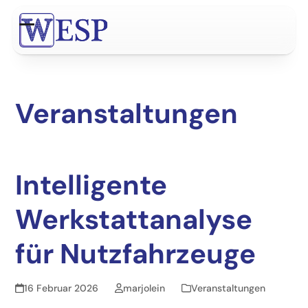
Skip
to
Open
Close
content
mobile
mobile
menu
menu
Veranstaltungen
Intelligente
Werkstattanalyse
für Nutzfahrzeuge
16 Februar 2026
marjolein
Veranstaltungen