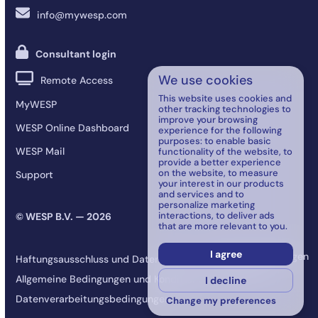
info@mywesp.com
Consultant login
We use cookies
Remote Access
This website uses cookies and
MyWESP
other tracking technologies to
improve your browsing
WESP Online Dashboard
experience for the following
purposes:
to enable basic
WESP Mail
functionality of the website
,
to
provide a better experience
on the website
,
to measure
Support
your interest in our products
and services and to
personalize marketing
interactions
,
to deliver ads
© WESP B.V. — 2026
that are more relevant to you
.
I agree
Cookie-Einstellungen
Haftungsausschluss und Datenschutz
aktualisieren
Allgemeine Bedingungen und Konditionen
I decline
Datenverarbeitungsbedingungen
Change my preferences