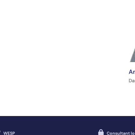
An
Da
WESP
Consultant lo