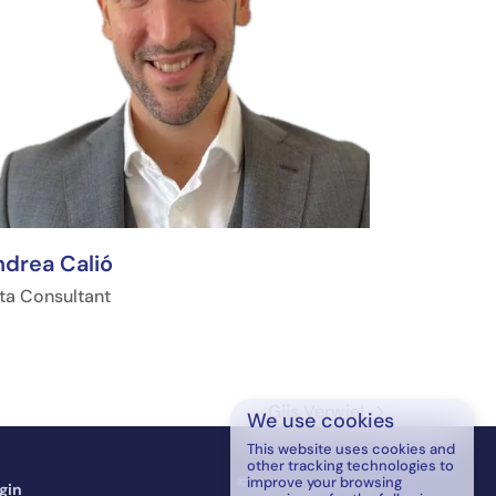
drea Calió
ta Consultant
Gijs Verwiel
We use cookies
Nächster
Beitrag:
This website uses cookies and
other tracking technologies to
© WESP B.V. — 2026
improve your browsing
gin