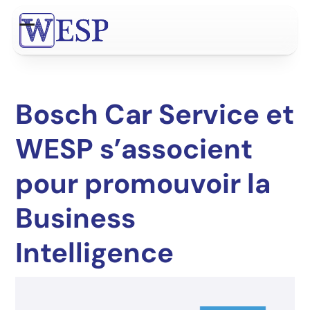
Contenu
de
Open
Close
connexion
mobile
mobile
menu
menu
Bosch Car Service et
WESP s’associent
pour promouvoir la
Business
Intelligence