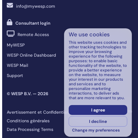
info@mywesp.com
Consultant login
We use cookies
Remote Access
This website uses cookies and
MyWESP
other tracking technologies to
improve your browsing
WESP Online Dashboard
experience for the following
purposes:
to enable basic
WESP Mail
functionality of the website
,
to
provide a better experience
on the website
,
to measure
Support
your interest in our products
and services and to
personalize marketing
interactions
,
to deliver ads
© WESP B.V. — 2026
that are more relevant to you
.
I agree
Mettre à jour les préférences
Avertissement et Confidentialité
de cookies
Conditions générales
I decline
Data Processing Terms
Change my preferences