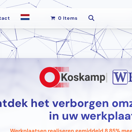
tact
0 Items
|
tdek het verborgen omz
in uw werkplaa
Werkplaatsen realiseren gemiddeld 8,85% me