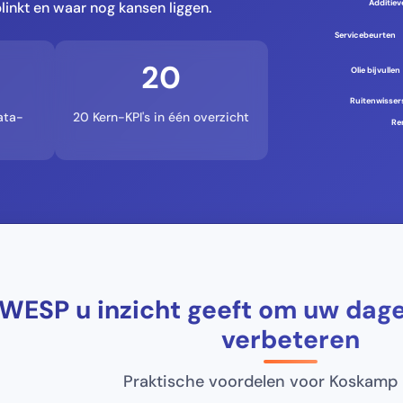
Additiev
linkt en waar nog kansen liggen.
Servicebeurten
20
Olie bijvullen
Ruitenwisser
ata-
20 Kern-KPI's in één overzicht
Re
WESP u inzicht geeft om uw dagel
verbeteren
Praktische voordelen voor Koskamp 