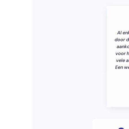
Al en
door d
aanko
voor h
vele a
Een we