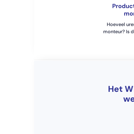
Product
mo
Hoeveel ure
monteur? Is 
Het W
we