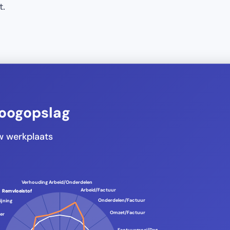
t.
n oogopslag
uw werkplaats
Verhouding Arbeid/Onderdelen
Arbeid/Factuur
Remvloeistof
Remvloeistof
Onderdelen/Factuur
lijning
Omzet/Factuur
ter