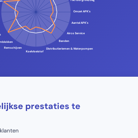
Factuurgroei/Dag
en
Omzet APK's
Aantal APK's
Airco Service
s
Banden
mblokken
Remschijven
Distributieriemen & Waterpompen
Koelvloeistof
ijkse prestaties te
klanten