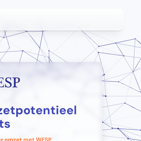
etpotentieel
ts
er omzet
met WESP