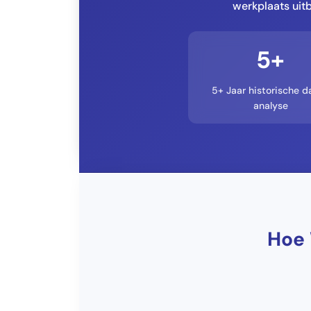
werkplaats uitb
5+
5+ Jaar historische d
analyse
Hoe 