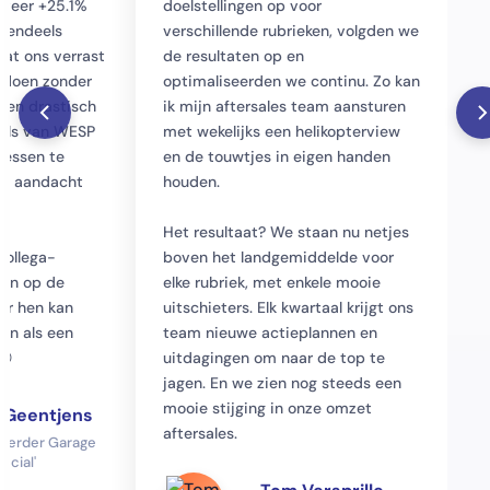
eveer +25.1%
doelstellingen op voor
otendeels
verschillende rubrieken, volgden we
Wat ons verrast
de resultaten op en
t doen zonder
optimaliseerden we continu. Zo kan
ken drastisch
ik mijn aftersales team aansturen
ools van WESP
met wekelijks een helikopterview
cessen te
en de touwtjes in eigen handen
ze aandacht
houden.
Het resultaat? We staan nu netjes
collega-
boven het landgemiddelde voor
zen op de
elke rubriek, met enkele mooie
or hen kan
uitschieters. Elk kwartaal krijgt ons
en als een
team nieuwe actieplannen en
😊
uitdagingen om naar de top te
jagen. En we zien nog steeds een
mooie stijging in onze omzet
 Geentjens
aftersales.
oerder Garage
pecial'