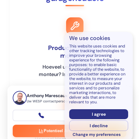
We use cookies
This website uses cookies and
Productiviteit van
other tracking technologies to
monteurs
improve your browsing
experience for the following
purposes:
to enable basic
Hoeveel uren verkoop ik per
functionality of the website
,
to
monteur? Is dit marktconform?
provide a better experience on
the website
,
to measure your
interest in our products and
services and to personalize
marketing interactions
,
to
Anthony Marescaux
deliver ads that are more
Uw WESP contactpersoon
relevant to you
.
I agree
I decline
Klantwaarde
Potentieel Analyse aanvragen
Change my preferences