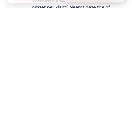
Hoeveel klanten heb ik en wat is de
omzet per klant? Neemt deze toe of
af?
Marges & prijsvergelijking
Hoe ontwikkelen de marges zich per
artikelgroep en hoe verhouden mijn
prijzen zich tot de markt?