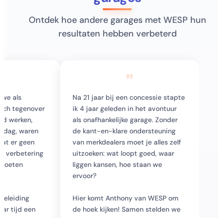
Ontdek hoe andere garages met WESP hun
resultaten hebben verbeterd
❞
 we als
Na 21 jaar bij een concessie stapte
isch tegenover
ik 4 jaar geleden in het avontuur
rd werken,
als onafhankelijke garage. Zonder
r dag, waren
de kant-en-klare ondersteuning
dat er geen
van merkdealers moet je alles zelf
r verbetering
uitzoeken: wat loopt goed, waar
 moeten
liggen kansen, hoe staan we
ervoor?
geleiding
Hier komt Anthony van WESP om
ar tijd een
de hoek kijken! Samen stelden we