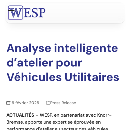
Contenu
de
Open
Close
connexion
mobile
mobile
menu
menu
Analyse intelligente
d’atelier pour
Véhicules Utilitaires
16 février 2026
Press Release
ACTUALITÉS
– WESP, en partenariat avec Knorr-
Bremse, apporte une expertise éprouvée en
performance d’atelier au secteur des véhicules