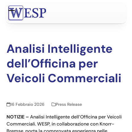
Skip
to
Open
Close
content
mobile
mobile
menu
menu
Analisi Intelligente
dell’Officina per
Veicoli Commerciali
16 Febbraio 2026
Press Release
NOTIZIE –
Analisi Intelligente dell’Officina per Veicoli
Commerciali. WESP, in collaborazione con Knorr-
Bremse, porta la comprovata esperienza nelle