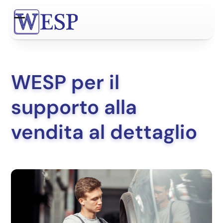
Skip
to
Open
Close
content
mobile
mobile
menu
menu
WESP per il
supporto alla
vendita al dettaglio