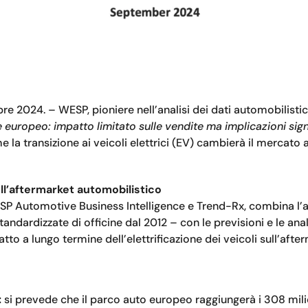
024. – WESP, pioniere nell’analisi dei dati automobilistici
e europeo: impatto limitato sulle vendite ma implicazioni signi
e la transizione ai veicoli elettrici (EV) cambierà il mercat
ll’aftermarket automobilistico
 WESP Automotive Business Intelligence e Trend-Rx, combina l
e standardizzate di officine dal 2012 – con le previsioni e le a
tto a lungo termine dell’elettrificazione dei veicoli sull’aft
:
si prevede che il parco auto europeo raggiungerà i 308 milion