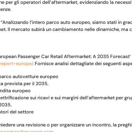
 per gli operatori dell’aftermarket, evidenziando la necessità 
tenze.
 “Analizzando l’intero parco auto europeo, siamo stati in grad
rket. Il mercato subirà un cambiamento nelle dinamiche, ma c
uropean Passenger Car Retail Aftermarket: A 2035 Forecast’ è
eport-europe/.
Fornisce analisi dettagliate dei seguenti aspe
 parco autovetture europeo
a prevista per il 2035.
endita europeo
ettrificazione sui ricavi e sui margini dell’aftermarket per gr
 2035.
tori del settore
hiedere una revisione o per organizzare un incontro, la pregh
n.koopman@mywesp.com.