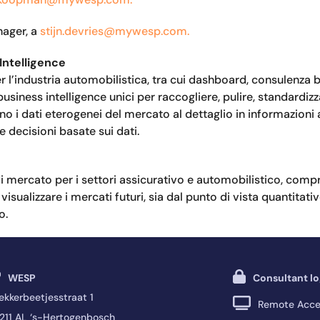
nager, a
stijn.devries@mywesp.com.
Intelligence
er l’industria automobilistica, tra cui dashboard, consulenza ba
iness intelligence unici per raccogliere, pulire, standardizzar
no i dati eterogenei del mercato al dettaglio in informazioni
 decisioni basate sui dati.
di mercato per i settori assicurativo e automobilistico, compr
visualizzare i mercati futuri, sia dal punto di vista quantitati
o.
WESP
Consultant lo
ekkerbeetjesstraat 1
Remote Acce
211 AL ‘s-Hertogenbosch