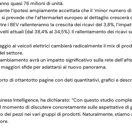
nno quasi 76 milioni di unità.
ante l’ipotesi ampiamente accettata che il ‘minor numero di par
, si prevede che l’aftermarket europeo al dettaglio crescerà d
re i BEV rallenteranno la crescita dei ricavi del 3,8%, l’impat
velli attuali (dal 38,4% al 34,5%). Il rallentamento dei ricav
saggio ai veicoli elettrici cambierà radicalmente il mix di pr
el settore.
cambiamento avrà un impatto significativo sulla rete dell’af
maggiori sfide per adattarsi al nuovo panorama.
porto di ottantotto pagine con dati quantitativi, grafici e des
ness Intelligence, ha dichiarato: “Con questo studio complet
. È il momento di discutere concretamente sulle aspettative di g
rato dei pezzi nei vari gruppi di prodotti. Naturalmente, stia
ore.