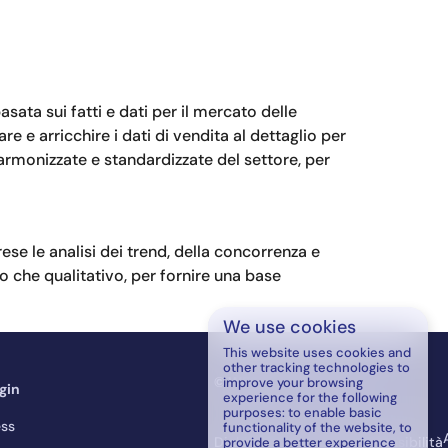
sata sui fatti e dati per il mercato delle
e e arricchire i dati di vendita al dettaglio per
 armonizzate e standardizzate del settore, per
ese le analisi dei trend, della concorrenza e
vo che qualitativo, per fornire una base
We use cookies
This website uses cookies and
other tracking technologies to
© WESP B.V. — 2026
improve your browsing
gin
experience for the following
purposes:
to enable basic
ss
functionality of the website
,
to
Dichiarazione di non responsibilità
provide a better experience