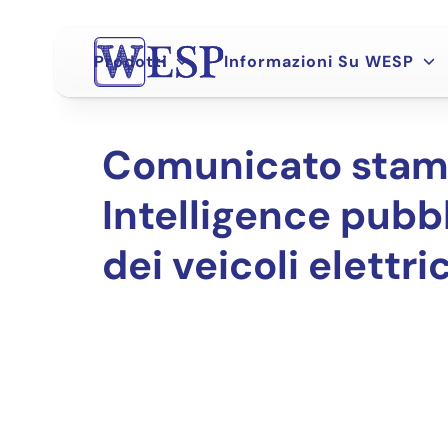
Skip
to
content
Prodotti
Informazioni Su WESP
Comunicato stam
Intelligence pubb
dei veicoli elettr