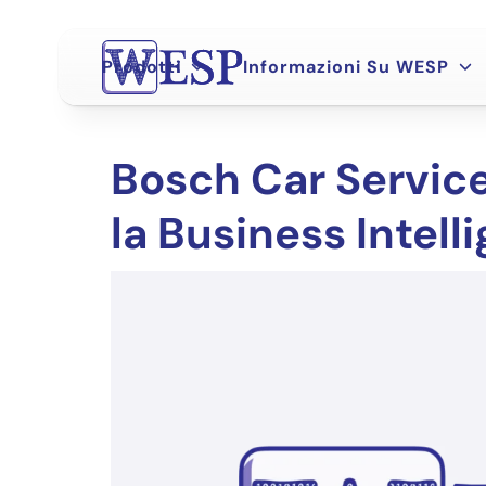
Skip
to
content
Prodotti
Informazioni Su WESP
Bosch Car Servic
la Business Intell